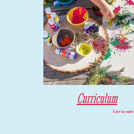
Curriculum
Lire ​
la suit